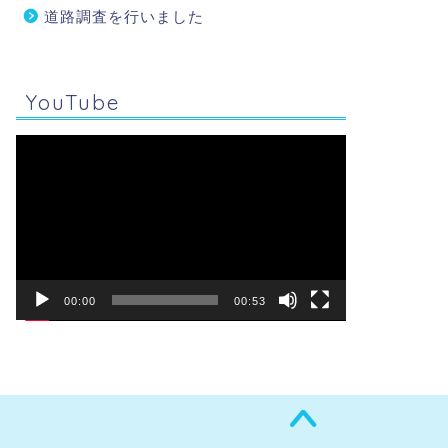
道路調査を行いました
YouTube
動
画
プ
レ
ー
ヤ
ー
00:00
00:53